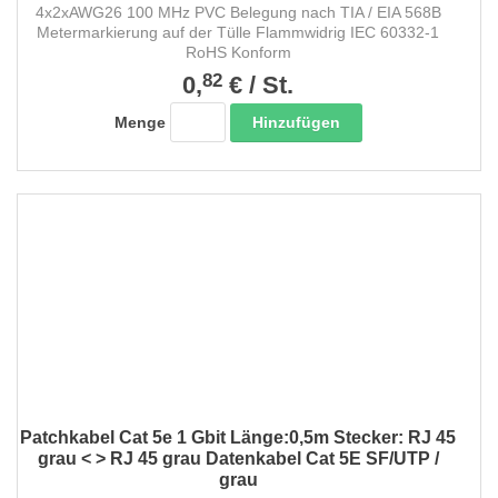
4x2xAWG26 100 MHz PVC Belegung nach TIA / EIA 568B
Metermarkierung auf der Tülle Flammwidrig IEC 60332-1
RoHS Konform
82
0,
€
/
St.
Hinzufügen
Menge
Patchkabel Cat 5e 1 Gbit Länge:0,5m Stecker: RJ 45
grau < > RJ 45 grau Datenkabel Cat 5E SF/UTP /
grau