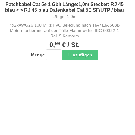
Patchkabel Cat 5e 1 Gbit Länge:1,0m Stecker: RJ 45
blau < > RJ 45 blau Datenkabel Cat 5E SF/UTP / blau
Länge: 1,0m
4x2xAWG26 100 MHz PVC Belegung nach TIA / EIA 568B
Metermarkierung auf der Tülle Flammwidrig IEC 60332-1
RoHS Konform
98
0,
€
/
St.
Hinzufügen
Menge