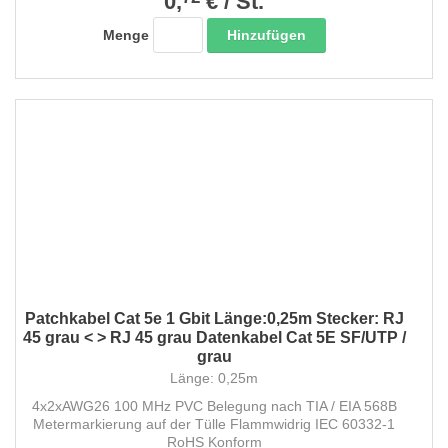
0,
€
/
St.
Hinzufügen
Menge
Patchkabel Cat 5e 1 Gbit Länge:0,25m Stecker: RJ
45 grau < > RJ 45 grau Datenkabel Cat 5E SF/UTP /
grau
Länge: 0,25m
4x2xAWG26 100 MHz PVC Belegung nach TIA / EIA 568B
Metermarkierung auf der Tülle Flammwidrig IEC 60332-1
RoHS Konform