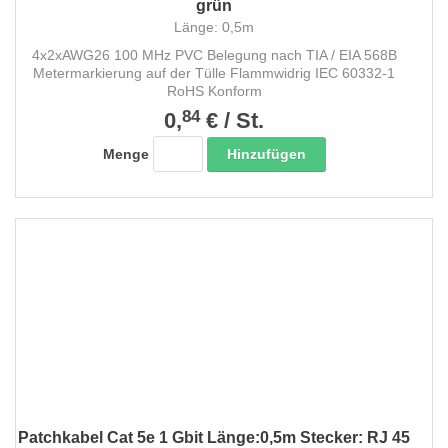
grün
Länge: 0,5m
4x2xAWG26 100 MHz PVC Belegung nach TIA / EIA 568B
Metermarkierung auf der Tülle Flammwidrig IEC 60332-1
RoHS Konform
84
0,
€
/
St.
Hinzufügen
Menge
Patchkabel Cat 5e 1 Gbit Länge:0,5m Stecker: RJ 45