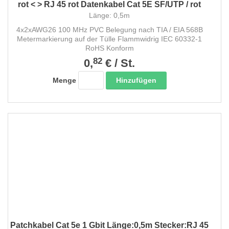
rot < > RJ 45 rot Datenkabel Cat 5E SF/UTP / rot
Länge: 0,5m
4x2xAWG26 100 MHz PVC Belegung nach TIA / EIA 568B
Metermarkierung auf der Tülle Flammwidrig IEC 60332-1
RoHS Konform
82
0,
€
/
St.
Hinzufügen
Menge
Patchkabel Cat 5e 1 Gbit Länge:0,5m Stecker:RJ 45