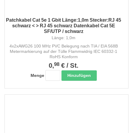
Patchkabel Cat 5e 1 Gbit Länge:1,0m Stecker:RJ 45
schwarz < > RJ 45 schwarz Datenkabel Cat 5E
SF/UTP / schwarz
Länge: 1,0m
4x2xAWG26 100 MHz PVC Belegung nach TIA / EIA 568B
Metermarkierung auf der Tülle Flammwidrig IEC 60332-1
RoHS Konform
98
0,
€
/
St.
Hinzufügen
Menge