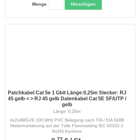
Hinzufügen
Menge
Patchkabel Cat 5e 1 Gbit Länge:0,25m Stecker: RJ
45 gelb < > RJ 45 gelb Datenkabel Cat 5E SF/UTP /
gelb
Länge: 0,25m
4x2xAWG26 100 MHz PVC Belegung nach TIA / EIA 568B
Metermarkierung auf der Tülle Flammwidrig IEC 60332-1
RoHS Konform
72