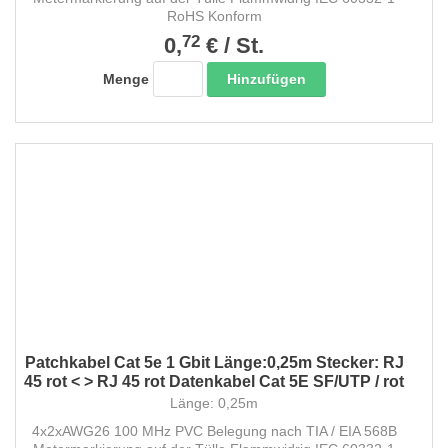
RoHS Konform
72
0,
€
/
St.
Hinzufügen
Menge
Patchkabel Cat 5e 1 Gbit Länge:0,25m Stecker: RJ
45 rot < > RJ 45 rot Datenkabel Cat 5E SF/UTP / rot
Länge: 0,25m
4x2xAWG26 100 MHz PVC Belegung nach TIA / EIA 568B