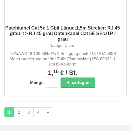
Patchkabel Cat 5e 1 Gbit Länge:1,5m Stecker: RJ 45
grau < > RJ 45 grau Datenkabel Cat 5E SF/UTP /
grau
Länge: 1,5m
4x2xAWG26 100 MHz PVC Belegung nach TIA / EIA 568B
Metermarkierung auf der Tülle Flammwidrig IEC 60332-1
RoHS Konform
16
1,
€
/
St.
Hinzufügen
Menge
1
2
3
4
»