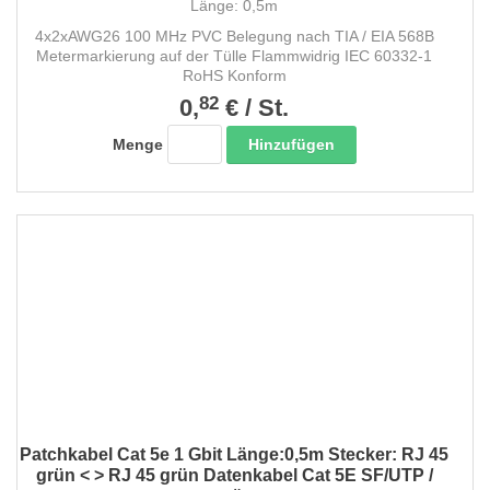
Länge: 0,5m
4x2xAWG26 100 MHz PVC Belegung nach TIA / EIA 568B
Metermarkierung auf der Tülle Flammwidrig IEC 60332-1
RoHS Konform
82
0,
€
/
St.
Hinzufügen
Menge
Patchkabel Cat 5e 1 Gbit Länge:0,5m Stecker: RJ 45
grün < > RJ 45 grün Datenkabel Cat 5E SF/UTP /