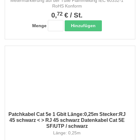
Metermarkierung auf der Tülle Flammwidrig IEC 60332-1
RoHS Konform
72
0,
€
/
St.
Hinzufügen
Menge
Patchkabel Cat 5e 1 Gbit Länge:0,25m Stecker:RJ
45 schwarz < > RJ 45 schwarz Datenkabel Cat 5E
SF/UTP / schwarz
Länge: 0,25m