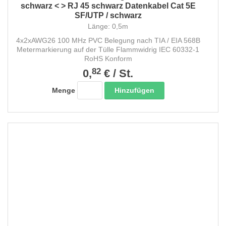
schwarz < > RJ 45 schwarz Datenkabel Cat 5E
SF/UTP / schwarz
Länge: 0,5m
4x2xAWG26 100 MHz PVC Belegung nach TIA / EIA 568B
Metermarkierung auf der Tülle Flammwidrig IEC 60332-1
RoHS Konform
82
0,
€
/
St.
Hinzufügen
Menge