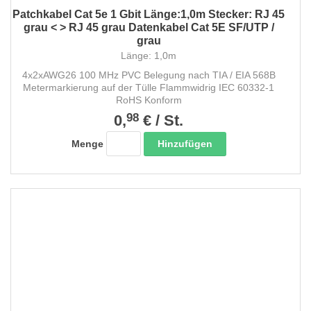
Patchkabel Cat 5e 1 Gbit Länge:1,0m Stecker: RJ 45
grau < > RJ 45 grau Datenkabel Cat 5E SF/UTP /
grau
Länge: 1,0m
4x2xAWG26 100 MHz PVC Belegung nach TIA / EIA 568B
Metermarkierung auf der Tülle Flammwidrig IEC 60332-1
RoHS Konform
98
0,
€
/
St.
Hinzufügen
Menge