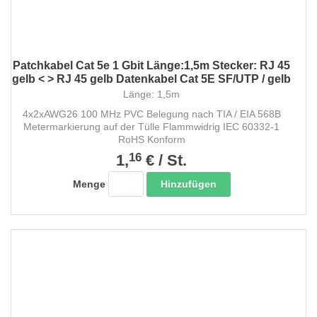
Patchkabel Cat 5e 1 Gbit Länge:1,5m Stecker: RJ 45
gelb < > RJ 45 gelb Datenkabel Cat 5E SF/UTP / gelb
Länge: 1,5m
4x2xAWG26 100 MHz PVC Belegung nach TIA / EIA 568B
Metermarkierung auf der Tülle Flammwidrig IEC 60332-1
RoHS Konform
16
1,
€
/
St.
Hinzufügen
Menge