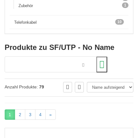
1
Zubehör
10
Telefonkabel
Produkte zu SF/UTP - No Name
Anzahl Produkte:
79
1
2
3
4
»