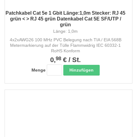
Patchkabel Cat 5e 1 Gbit Länge:1,0m Stecker: RJ 45
grün < > RJ 45 grün Datenkabel Cat 5E SF/UTP /
grün
Länge: 1,0m
4x2xAWG26 100 MHz PVC Belegung nach TIA / EIA 568B
Metermarkierung auf der Tülle Flammwidrig IEC 60332-1
RoHS Konform
98
0,
€
/
St.
Hinzufügen
Menge