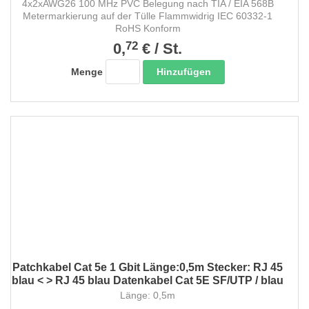
4x2xAWG26 100 MHz PVC Belegung nach TIA / EIA 568B
Metermarkierung auf der Tülle Flammwidrig IEC 60332-1
RoHS Konform
72
0,
€
/
St.
Hinzufügen
Menge
Patchkabel Cat 5e 1 Gbit Länge:0,5m Stecker: RJ 45
blau < > RJ 45 blau Datenkabel Cat 5E SF/UTP / blau
Länge: 0,5m