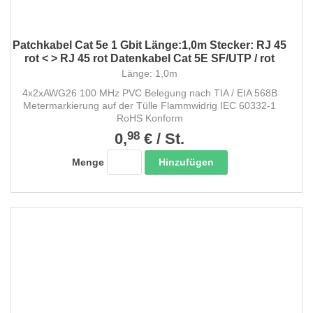
Patchkabel Cat 5e 1 Gbit Länge:1,0m Stecker: RJ 45
rot < > RJ 45 rot Datenkabel Cat 5E SF/UTP / rot
Länge: 1,0m
4x2xAWG26 100 MHz PVC Belegung nach TIA / EIA 568B
Metermarkierung auf der Tülle Flammwidrig IEC 60332-1
RoHS Konform
98
0,
€
/
St.
Hinzufügen
Menge