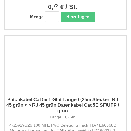
72
0,
€
/
St.
Hinzufügen
Menge
Patchkabel Cat 5e 1 Gbit Länge:0,25m Stecker: RJ
45 grün < > RJ 45 grün Datenkabel Cat 5E SF/UTP /
grün
Länge: 0,25m
4x2xAWG26 100 MHz PVC Belegung nach TIA / EIA 568B
Metermarkierung auf der Tülle Flammwidrig IEC 60332-1