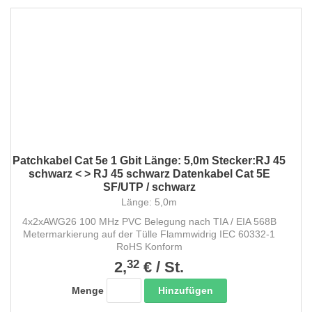
Patchkabel Cat 5e 1 Gbit Länge: 5,0m Stecker:RJ 45
schwarz < > RJ 45 schwarz Datenkabel Cat 5E
SF/UTP / schwarz
Länge: 5,0m
4x2xAWG26 100 MHz PVC Belegung nach TIA / EIA 568B
Metermarkierung auf der Tülle Flammwidrig IEC 60332-1
RoHS Konform
32
2,
€
/
St.
Hinzufügen
Menge