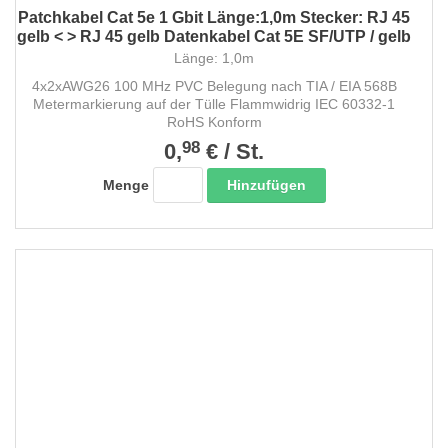
Patchkabel Cat 5e 1 Gbit Länge:1,0m Stecker: RJ 45
gelb < > RJ 45 gelb Datenkabel Cat 5E SF/UTP / gelb
Länge: 1,0m
4x2xAWG26 100 MHz PVC Belegung nach TIA / EIA 568B
Metermarkierung auf der Tülle Flammwidrig IEC 60332-1
RoHS Konform
98
0,
€
/
St.
Hinzufügen
Menge