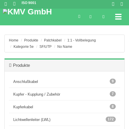
ISO 9001
Toggl
Home
Produkte
Patchkabel
1:1 - Vollbelegung
Kategorie 5e
SF/UTP
No Name
Produkte
9
Anschlußkabel
7
Kupfer - Kupplung / Zubehör
8
Kupferkabel
172
Lichtwellenleiter (LWL)