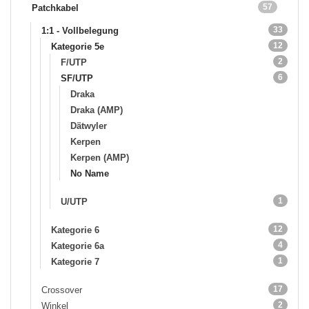
57
Patchkabel
33
1:1 - Vollbelegung
12
Kategorie 5e
2
F/UTP
6
SF/UTP
Draka
Draka (AMP)
Dätwyler
Kerpen
Kerpen (AMP)
No Name
1
U/UTP
12
Kategorie 6
4
Kategorie 6a
1
Kategorie 7
17
Crossover
2
Winkel