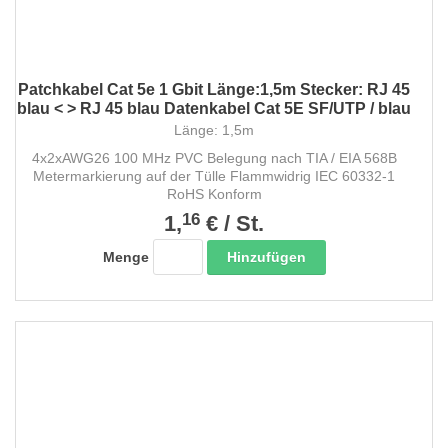
Patchkabel Cat 5e 1 Gbit Länge:1,5m Stecker: RJ 45
blau < > RJ 45 blau Datenkabel Cat 5E SF/UTP / blau
Länge: 1,5m
4x2xAWG26 100 MHz PVC Belegung nach TIA / EIA 568B
Metermarkierung auf der Tülle Flammwidrig IEC 60332-1
RoHS Konform
16
1,
€
/
St.
Hinzufügen
Menge