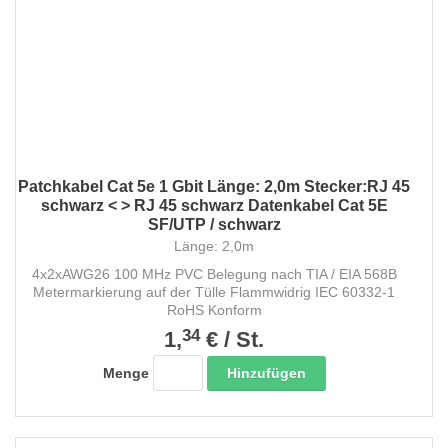
Patchkabel Cat 5e 1 Gbit Länge: 2,0m Stecker:RJ 45
schwarz < > RJ 45 schwarz Datenkabel Cat 5E
SF/UTP / schwarz
Länge: 2,0m
4x2xAWG26 100 MHz PVC Belegung nach TIA / EIA 568B
Metermarkierung auf der Tülle Flammwidrig IEC 60332-1
RoHS Konform
34
1,
€
/
St.
Hinzufügen
Menge