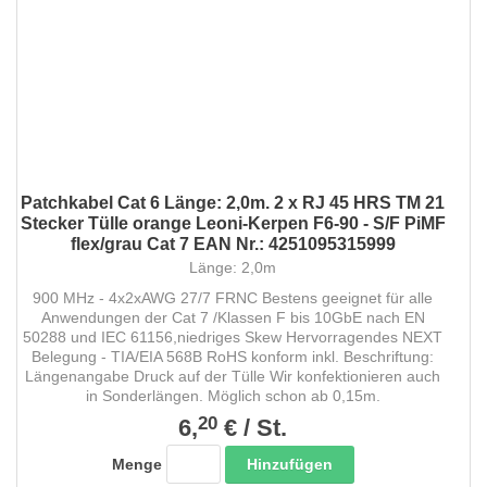
Patchkabel Cat 6 Länge: 2,0m. 2 x RJ 45 HRS TM 21
Stecker Tülle orange Leoni-Kerpen F6-90 - S/F PiMF
flex/grau Cat 7 EAN Nr.: 4251095315999
Länge: 2,0m
900 MHz - 4x2xAWG 27/7 FRNC Bestens geeignet für alle
Anwendungen der Cat 7 /Klassen F bis 10GbE nach EN
50288 und IEC 61156,niedriges Skew Hervorragendes NEXT
Belegung - TIA/EIA 568B RoHS konform inkl. Beschriftung:
Längenangabe Druck auf der Tülle Wir konfektionieren auch
in Sonderlängen. Möglich schon ab 0,15m.
20
6,
€
/
St.
Hinzufügen
Menge