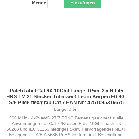
Hinzufügen
Menge
Patchkabel Cat 6A 10Gbit Länge: 0,5m. 2 x RJ 45
HRS TM 21 Stecker Tülle weiß Leoni-Kerpen F6-90 -
S/F PiMF flex/grau Cat 7 EAN Nr.: 4251095316675
Länge: 0,5m
900 MHz - 4x2xAWG 27/7 FRNC Bestens geeignet für alle
Anwendungen der Cat 7 /Klassen F bis 10GbE nach EN
50288 und IEC 61156,niedriges Skew Hervorragendes NEXT
Belegung - TIA/EIA 568B RoHS konform inkl. Beschriftung: