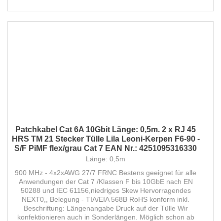
Patchkabel Cat 6A 10Gbit Länge: 0,5m. 2 x RJ 45
HRS TM 21 Stecker Tülle Lila Leoni-Kerpen F6-90 -
S/F PiMF flex/grau Cat 7 EAN Nr.: 4251095316330
Länge: 0,5m
900 MHz - 4x2xAWG 27/7 FRNC Bestens geeignet für alle
Anwendungen der Cat 7 /Klassen F bis 10GbE nach EN
50288 und IEC 61156,niedriges Skew Hervorragendes
NEXT0,, Belegung - TIA/EIA 568B RoHS konform inkl.
Beschriftung: Längenangabe Druck auf der Tülle Wir
konfektionieren auch in Sonderlängen. Möglich schon ab