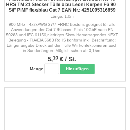
HRS TM 21 Stecker Tülle blau Leoni-Kerpen F6-90 -
S/F PiMF flex/blau Cat 7 EAN Nr.: 4251095316859
Länge: 1,0m
900 MHz - 4x2xAWG 27/7 FRNC Bestens geeignet für alle
Anwendungen der Cat 7 /Klassen F bis 10GbE nach EN
50288 und IEC 61156,niedriges Skew Hervorragendes NEXT
Belegung - TIA/EIA 568B RoHS konform inkl. Beschriftung:
Längenangabe Druck auf der Tülle Wir konfektionieren auch
in Sonderlängen. Möglich schon ab 0,15m.
10
5,
€
/
St.
Hinzufügen
Menge