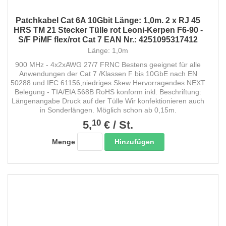
Patchkabel Cat 6A 10Gbit Länge: 1,0m. 2 x RJ 45
HRS TM 21 Stecker Tülle rot Leoni-Kerpen F6-90 -
S/F PiMF flex/rot Cat 7 EAN Nr.: 4251095317412
Länge: 1,0m
900 MHz - 4x2xAWG 27/7 FRNC Bestens geeignet für alle
Anwendungen der Cat 7 /Klassen F bis 10GbE nach EN
50288 und IEC 61156,niedriges Skew Hervorragendes NEXT
Belegung - TIA/EIA 568B RoHS konform inkl. Beschriftung:
Längenangabe Druck auf der Tülle Wir konfektionieren auch
in Sonderlängen. Möglich schon ab 0,15m.
10
5,
€
/
St.
Hinzufügen
Menge