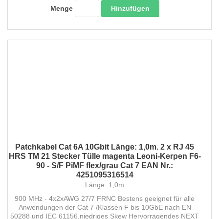
Hinzufügen
Menge
Patchkabel Cat 6A 10Gbit Länge: 1,0m. 2 x RJ 45
HRS TM 21 Stecker Tülle magenta Leoni-Kerpen F6-
90 - S/F PiMF flex/grau Cat 7 EAN Nr.:
4251095316514
Länge: 1,0m
900 MHz - 4x2xAWG 27/7 FRNC Bestens geeignet für alle
Anwendungen der Cat 7 /Klassen F bis 10GbE nach EN
50288 und IEC 61156,niedriges Skew Hervorragendes NEXT