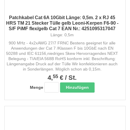
Patchkabel Cat 6A 10Gbit Länge: 0,5m. 2 x RJ 45
HRS TM 21 Stecker Tülle gelb Leoni-Kerpen F6-90 -
S/F PiMF flex/gelb Cat 7 EAN Nr.: 4251095317047
Länge: 0,5m
900 MHz - 4x2xAWG 27/7 FRNC Bestens geeignet für alle
Anwendungen der Cat 7 /Klassen F bis 10GbE nach EN
50288 und IEC 61156,niedriges Skew Hervorragendes NEXT
Belegung - TIA/EIA 568B RoHS konform inkl. Beschriftung:
Längenangabe Druck auf der Tülle Wir konfektionieren auch
in Sonderlängen. Möglich schon ab 0,15m.
55
4,
€
/
St.
Hinzufügen
Menge