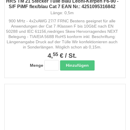
HRS TM 21 Stecker Tülle blau Leoni-Kerpen F6-90 -
S/F PiMF flex/blau Cat 7 EAN Nr.: 4251095316842
Länge: 0,5m
900 MHz - 4x2xAWG 27/7 FRNC Bestens geeignet für alle
Anwendungen der Cat 7 /Klassen F bis 10GbE nach EN
50288 und IEC 61156,niedriges Skew Hervorragendes NEXT
Belegung - TIA/EIA 568B RoHS konform inkl. Beschriftung:
Längenangabe Druck auf der Tülle Wir konfektionieren auch
in Sonderlängen. Möglich schon ab 0,15m.
55
4,
€
/
St.
Hinzufügen
Menge