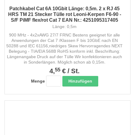
Patchkabel Cat 6A 10Gbit Länge: 0,5m. 2 x RJ 45
HRS TM 21 Stecker Tülle rot Leoni-Kerpen F6-90 -
S/F PiMF flex/rot Cat 7 EAN Nr.: 4251095317405
Länge: 0,5m
900 MHz - 4x2xAWG 27/7 FRNC Bestens geeignet für alle
Anwendungen der Cat 7 /Klassen F bis 10GbE nach EN
50288 und IEC 61156,niedriges Skew Hervorragendes NEXT
Belegung - TIA/EIA 568B RoHS konform inkl. Beschriftung:
Längenangabe Druck auf der Tülle Wir konfektionieren auch
in Sonderlängen. Möglich schon ab 0,15m.
55
4,
€
/
St.
Hinzufügen
Menge