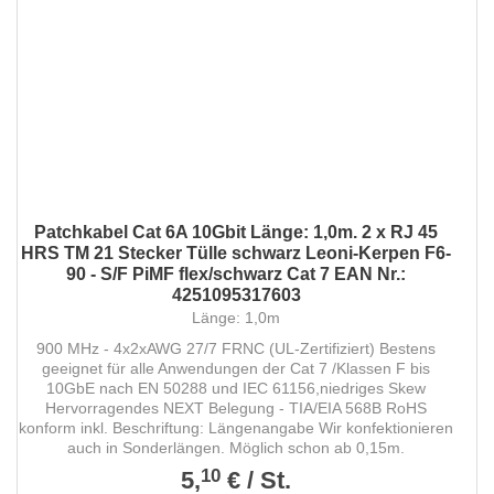
Patchkabel Cat 6A 10Gbit Länge: 1,0m. 2 x RJ 45
HRS TM 21 Stecker Tülle schwarz Leoni-Kerpen F6-
90 - S/F PiMF flex/schwarz Cat 7 EAN Nr.:
4251095317603
Länge: 1,0m
900 MHz - 4x2xAWG 27/7 FRNC (UL-Zertifiziert) Bestens
geeignet für alle Anwendungen der Cat 7 /Klassen F bis
10GbE nach EN 50288 und IEC 61156,niedriges Skew
Hervorragendes NEXT Belegung - TIA/EIA 568B RoHS
konform inkl. Beschriftung: Längenangabe Wir konfektionieren
auch in Sonderlängen. Möglich schon ab 0,15m.
10
5,
€
/
St.