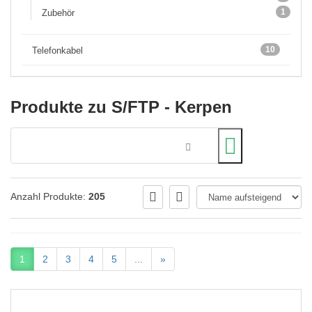
1
Zubehör
10
Telefonkabel
Produkte zu S/FTP - Kerpen
Anzahl Produkte:
205
1
2
3
4
5
...
»