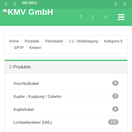
ISO 9001
Toggl
Home
Produkte
Patchkabel
1:1 - Vollbelegung
Kategorie 6
S/FTP
Kerpen
Produkte
9
Anschlußkabel
7
Kupfer - Kupplung / Zubehör
8
Kupferkabel
172
Lichtwellenleiter (LWL)