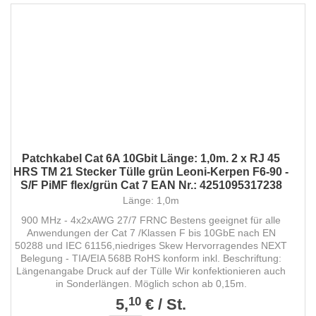
Patchkabel Cat 6A 10Gbit Länge: 1,0m. 2 x RJ 45
HRS TM 21 Stecker Tülle grün Leoni-Kerpen F6-90 -
S/F PiMF flex/grün Cat 7 EAN Nr.: 4251095317238
Länge: 1,0m
900 MHz - 4x2xAWG 27/7 FRNC Bestens geeignet für alle
Anwendungen der Cat 7 /Klassen F bis 10GbE nach EN
50288 und IEC 61156,niedriges Skew Hervorragendes NEXT
Belegung - TIA/EIA 568B RoHS konform inkl. Beschriftung:
Längenangabe Druck auf der Tülle Wir konfektionieren auch
in Sonderlängen. Möglich schon ab 0,15m.
10
5,
€
/
St.