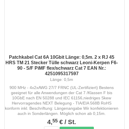
Patchkabel Cat 6A 10Gbit Länge: 0,5m. 2 x RJ 45
HRS TM 21 Stecker Tülle schwarz Leoni-Kerpen F6-
90 - S/F PiMF flex/schwarz Cat 7 EAN Nr.:
4251095317597
Länge: 0,5m
900 MHz - 4x2xAWG 27/7 FRNC (UL-Zertifiziert) Bestens
geeignet für alle Anwendungen der Cat 7 /Klassen F bis
10GbE nach EN 50288 und IEC 61156,niedriges Skew
Hervorragendes NEXT Belegung - TIA/EIA 568B RoHS
konform inkl. Beschriftung: Längenangabe Wir konfektionieren
auch in Sonderlängen. Möglich schon ab 0,15m.
55
4,
€
/
St.