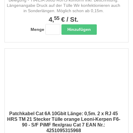
Belegung - TIA/EIA 568B RoHS konform inkl. Beschriftung:
Längenangabe Druck auf der Tülle Wir konfektionieren auch
in Sonderlängen. Möglich schon ab 0,15m.
55
4,
€
/
St.
Hinzufügen
Menge
Patchkabel Cat 6A 10Gbit Länge: 0,5m. 2 x RJ 45
HRS TM 21 Stecker Tülle orange Leoni-Kerpen F6-
90 - S/F PiMF flex/grau Cat 7 EAN Nr.:
4251095315968