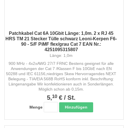
Patchkabel Cat 6A 10Gbit Länge: 1,0m. 2 x RJ 45
HRS TM 21 Stecker Tülle schwarz Leoni-Kerpen F6-
90 - S/F PiMF flex/grau Cat 7 EAN Nr.:
4251095315807
Länge: 1,0m
900 MHz - 4x2xAWG 27/7 FRNC Bestens geeignet für alle
Anwendungen der Cat 7 /Klassen F bis 10GbE nach EN
50288 und IEC 61156,niedriges Skew Hervorragendes NEXT
Belegung - TIA/EIA 568B RoHS konform inkl. Beschriftung:
Längenangabe Wir konfektionieren auch in Sonderlängen.
Möglich schon ab 0,15m.
10
5,
€
/
St.
Hinzufügen
Menge