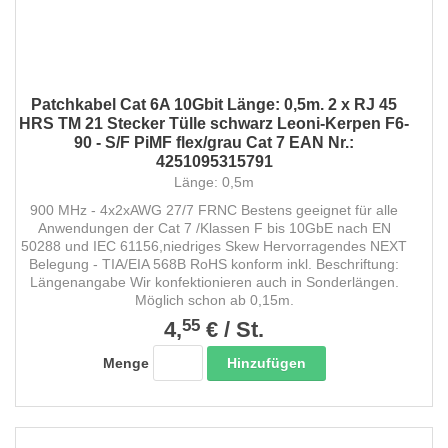
Patchkabel Cat 6A 10Gbit Länge: 0,5m. 2 x RJ 45
HRS TM 21 Stecker Tülle schwarz Leoni-Kerpen F6-
90 - S/F PiMF flex/grau Cat 7 EAN Nr.:
4251095315791
Länge: 0,5m
900 MHz - 4x2xAWG 27/7 FRNC Bestens geeignet für alle
Anwendungen der Cat 7 /Klassen F bis 10GbE nach EN
50288 und IEC 61156,niedriges Skew Hervorragendes NEXT
Belegung - TIA/EIA 568B RoHS konform inkl. Beschriftung:
Längenangabe Wir konfektionieren auch in Sonderlängen.
Möglich schon ab 0,15m.
55
4,
€
/
St.
Hinzufügen
Menge