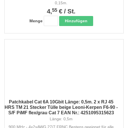
0,15m.
55
4,
€
/
St.
Hinzufügen
Menge
Patchkabel Cat 6A 10Gbit Länge: 0,5m. 2 x RJ 45
HRS TM 21 Stecker Tülle beige Leoni-Kerpen F6-90 -
S/F PiMF flex/grau Cat 7 EAN Nr.: 4251095315623
Länge: 0,5m
900 MHz - 4x2xAWG 27/7 FRNC Bestens geeignet für alle