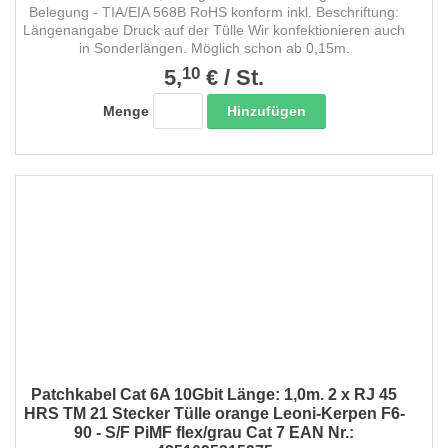
Belegung - TIA/EIA 568B RoHS konform inkl. Beschriftung:
Längenangabe Druck auf der Tülle Wir konfektionieren auch
in Sonderlängen. Möglich schon ab 0,15m.
10
5,
€
/
St.
Hinzufügen
Menge
Patchkabel Cat 6A 10Gbit Länge: 1,0m. 2 x RJ 45
HRS TM 21 Stecker Tülle orange Leoni-Kerpen F6-
90 - S/F PiMF flex/grau Cat 7 EAN Nr.: