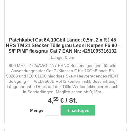
Patchkabel Cat 6A 10Gbit Länge: 0,5m. 2 x RJ 45
HRS TM 21 Stecker Tülle grau Leoni-Kerpen F6-90 -
S/F PiMF flex/grau Cat 7 EAN Nr.: 4251095316132
Länge: 0,5m
900 MHz - 4x2xAWG 27/7 FRNC Bestens geeignet für alle
Anwendungen der Cat 7 /Klassen F bis 10GbE nach EN
50288 und IEC 61156,niedriges Skew Hervorragendes NEXT
Belegung - TIA/EIA 568B RoHS konform inkl. Beschriftung:
Längenangabe Druck auf der Tülle Wir konfektionieren auch
in Sonderlängen. Möglich schon ab 0,15m.
55
4,
€
/
St.
Hinzufügen
Menge