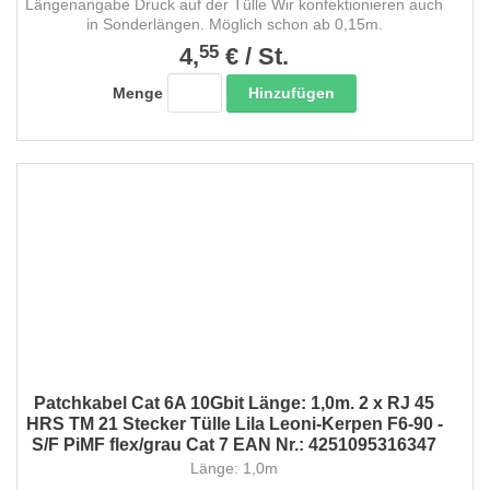
Längenangabe Druck auf der Tülle Wir konfektionieren auch
in Sonderlängen. Möglich schon ab 0,15m.
55
4,
€
/
St.
Hinzufügen
Menge
Patchkabel Cat 6A 10Gbit Länge: 1,0m. 2 x RJ 45
HRS TM 21 Stecker Tülle Lila Leoni-Kerpen F6-90 -
S/F PiMF flex/grau Cat 7 EAN Nr.: 4251095316347
Länge: 1,0m