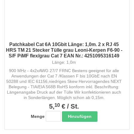
Patchkabel Cat 6A 10Gbit Länge: 1,0m. 2 x RJ 45
HRS TM 21 Stecker Tülle grau Leoni-Kerpen F6-90 -
S/F PiMF flex/grau Cat 7 EAN Nr.: 4251095316149
Länge: 1,0m
900 MHz - 4x2xAWG 27/7 FRNC Bestens geeignet für alle
Anwendungen der Cat 7 /Klassen F bis 10GbE nach EN
50288 und IEC 61156,niedriges Skew Hervorragendes NEXT
Belegung - TIA/EIA 568B RoHS konform inkl. Beschriftung:
Längenangabe Druck auf der Tülle Wir konfektionieren auch
in Sonderlängen. Möglich schon ab 0,15m.
10
5,
€
/
St.
Hinzufügen
Menge