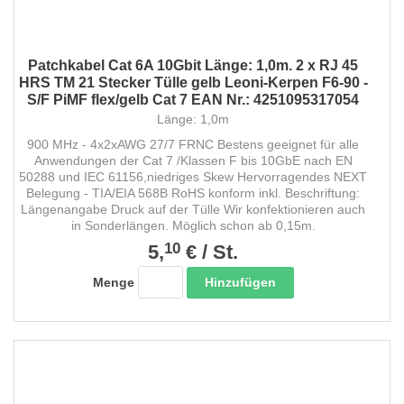
Patchkabel Cat 6A 10Gbit Länge: 1,0m. 2 x RJ 45
HRS TM 21 Stecker Tülle gelb Leoni-Kerpen F6-90 -
S/F PiMF flex/gelb Cat 7 EAN Nr.: 4251095317054
Länge: 1,0m
900 MHz - 4x2xAWG 27/7 FRNC Bestens geeignet für alle
Anwendungen der Cat 7 /Klassen F bis 10GbE nach EN
50288 und IEC 61156,niedriges Skew Hervorragendes NEXT
Belegung - TIA/EIA 568B RoHS konform inkl. Beschriftung:
Längenangabe Druck auf der Tülle Wir konfektionieren auch
in Sonderlängen. Möglich schon ab 0,15m.
10
5,
€
/
St.
Hinzufügen
Menge