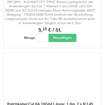
900 MHz - 4x2xAWG 27/7 FRNC Bestens geeignet für alle
Anwendungen der Cat 7 /Klassen F bis 10GbE nach EN
50288 und IEC 61156,niedriges Skew Hervorragendes NEXT
Belegung - TIA/EIA 568B RoHS konform inkl. Beschriftung:
Längenangabe Druck auf der Tülle Wir konfektionieren auch
in Sonderlängen. Möglich schon ab 0,15m.
10
5,
€
/
St.
Hinzufügen
Menge
Patchkabel Cat 6A 10Gbit Länge: 1,0m. 2 x RJ 45