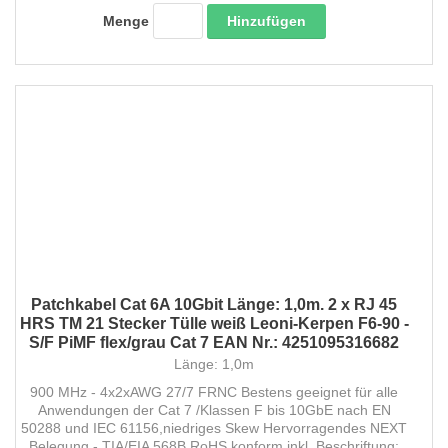
Hinzufügen
Menge
Patchkabel Cat 6A 10Gbit Länge: 1,0m. 2 x RJ 45
HRS TM 21 Stecker Tülle weiß Leoni-Kerpen F6-90 -
S/F PiMF flex/grau Cat 7 EAN Nr.: 4251095316682
Länge: 1,0m
900 MHz - 4x2xAWG 27/7 FRNC Bestens geeignet für alle
Anwendungen der Cat 7 /Klassen F bis 10GbE nach EN
50288 und IEC 61156,niedriges Skew Hervorragendes NEXT
Belegung - TIA/EIA 568B RoHS konform inkl. Beschriftung: