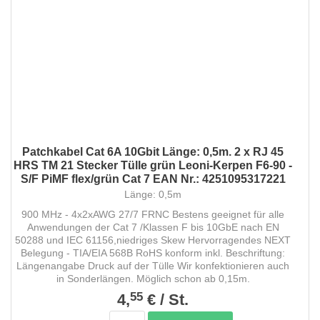
Patchkabel Cat 6A 10Gbit Länge: 0,5m. 2 x RJ 45
HRS TM 21 Stecker Tülle grün Leoni-Kerpen F6-90 -
S/F PiMF flex/grün Cat 7 EAN Nr.: 4251095317221
Länge: 0,5m
900 MHz - 4x2xAWG 27/7 FRNC Bestens geeignet für alle
Anwendungen der Cat 7 /Klassen F bis 10GbE nach EN
50288 und IEC 61156,niedriges Skew Hervorragendes NEXT
Belegung - TIA/EIA 568B RoHS konform inkl. Beschriftung:
Längenangabe Druck auf der Tülle Wir konfektionieren auch
in Sonderlängen. Möglich schon ab 0,15m.
55
4,
€
/
St.