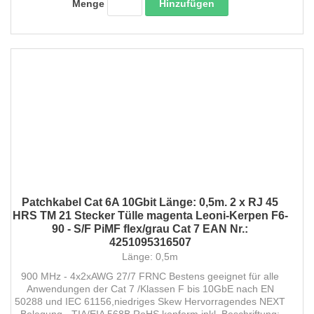
Hinzufügen
Menge
Patchkabel Cat 6A 10Gbit Länge: 0,5m. 2 x RJ 45
HRS TM 21 Stecker Tülle magenta Leoni-Kerpen F6-
90 - S/F PiMF flex/grau Cat 7 EAN Nr.:
4251095316507
Länge: 0,5m
900 MHz - 4x2xAWG 27/7 FRNC Bestens geeignet für alle
Anwendungen der Cat 7 /Klassen F bis 10GbE nach EN
50288 und IEC 61156,niedriges Skew Hervorragendes NEXT