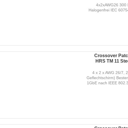
4x2xAWG26 300 M
Halogenfrei IEC 607
Crossover Patch
HRS TM 11 Stec
4 x 2 x AWG 26/7, 
Geflechtschirm) Beste
1GbE nach IEEE 802.3 