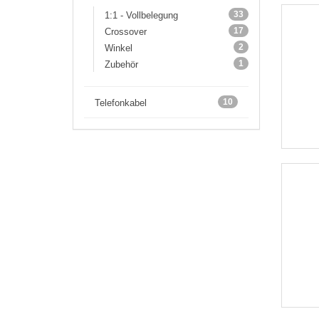
33
1:1 - Vollbelegung
17
Crossover
2
Winkel
1
Zubehör
10
Telefonkabel