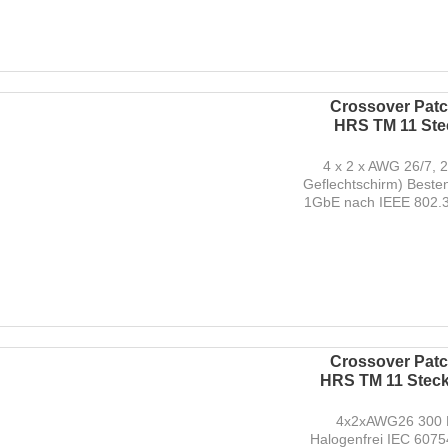
Crossover Patch
HRS TM 11 Stec
4 x 2 x AWG 26/7, 
Geflechtschirm) Beste
1GbE nach IEEE 802.3 
Crossover Patch
HRS TM 11 Steck
4x2xAWG26 300 M
Halogenfrei IEC 607