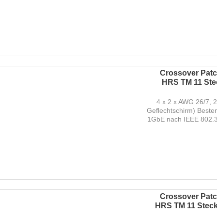
Crossover Patch
HRS TM 11 Stec
4 x 2 x AWG 26/7, 
Geflechtschirm) Beste
1GbE nach IEEE 802.3 
Crossover Patch
HRS TM 11 Steck