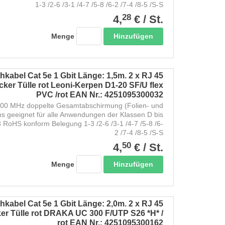
1-3 /2-6 /3-1 /4-7 /5-8 /6-2 /7-4 /8-5 /S-S
28
4,
€
/
St.
Hinzufügen
Menge
kabel Cat 5e 1 Gbit Länge: 1,5m. 2 x RJ 45
ker Tülle rot Leoni-Kerpen D1-20 SF/U flex
PVC /rot EAN Nr.: 4251095300032
200 MHz doppelte Gesamtabschirmung (Folien- und
ns geeignet für alle Anwendungen der Klassen D bis
RoHS konform Belegung 1-3 /2-6 /3-1 /4-7 /5-8 /6-
2 /7-4 /8-5 /S-S
50
4,
€
/
St.
Hinzufügen
Menge
kabel Cat 5e 1 Gbit Länge: 2,0m. 2 x RJ 45
er Tülle rot DRAKA UC 300 F/UTP S26 *H* /
rot EAN Nr.: 4251095300162