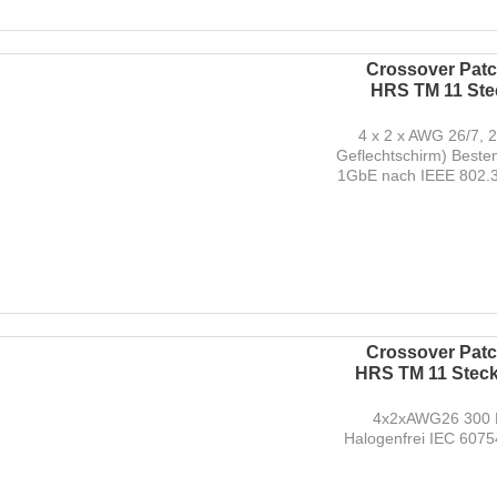
Crossover Patch
HRS TM 11 Stec
4 x 2 x AWG 26/7, 
Geflechtschirm) Beste
1GbE nach IEEE 802.3 
Crossover Patch
HRS TM 11 Steck
4x2xAWG26 300 M
Halogenfrei IEC 607