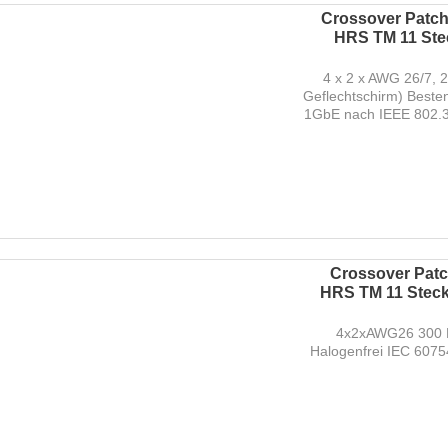
Crossover Patchk
HRS TM 11 Stec
4 x 2 x AWG 26/7, 
Geflechtschirm) Beste
1GbE nach IEEE 802.3 
Crossover Patch
HRS TM 11 Steck
4x2xAWG26 300 M
Halogenfrei IEC 607