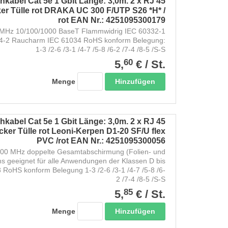
kabel Cat 5e 1 Gbit Länge: 3,0m. 2 x RJ 45
er Tülle rot DRAKA UC 300 F/UTP S26 *H* /
rot EAN Nr.: 4251095300179
Hz 10/100/1000 BaseT Flammwidrig IEC 60332-1
54-2 Raucharm IEC 61034 RoHS konform Belegung:
1-3 /2-6 /3-1 /4-7 /5-8 /6-2 /7-4 /8-5 /S-S
60
5,
€
/
St.
Hinzufügen
Menge
kabel Cat 5e 1 Gbit Länge: 3,0m. 2 x RJ 45
ker Tülle rot Leoni-Kerpen D1-20 SF/U flex
PVC /rot EAN Nr.: 4251095300056
200 MHz doppelte Gesamtabschirmung (Folien- und
ns geeignet für alle Anwendungen der Klassen D bis
RoHS konform Belegung 1-3 /2-6 /3-1 /4-7 /5-8 /6-
2 /7-4 /8-5 /S-S
85
5,
€
/
St.
Hinzufügen
Menge