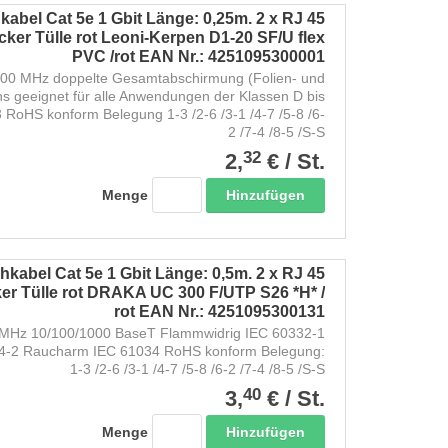
abel Cat 5e 1 Gbit Länge: 0,25m. 2 x RJ 45
ker Tülle rot Leoni-Kerpen D1-20 SF/U flex
PVC /rot EAN Nr.: 4251095300001
200 MHz doppelte Gesamtabschirmung (Folien- und
ns geeignet für alle Anwendungen der Klassen D bis
RoHS konform Belegung 1-3 /2-6 /3-1 /4-7 /5-8 /6-
2 /7-4 /8-5 /S-S
32
2,
€
/
St.
Hinzufügen
Menge
kabel Cat 5e 1 Gbit Länge: 0,5m. 2 x RJ 45
er Tülle rot DRAKA UC 300 F/UTP S26 *H* /
rot EAN Nr.: 4251095300131
Hz 10/100/1000 BaseT Flammwidrig IEC 60332-1
54-2 Raucharm IEC 61034 RoHS konform Belegung:
1-3 /2-6 /3-1 /4-7 /5-8 /6-2 /7-4 /8-5 /S-S
40
3,
€
/
St.
Hinzufügen
Menge