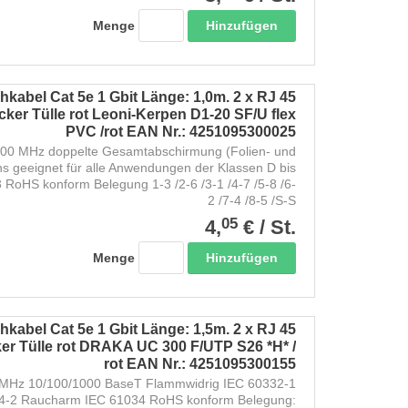
Hinzufügen
Menge
kabel Cat 5e 1 Gbit Länge: 1,0m. 2 x RJ 45
ker Tülle rot Leoni-Kerpen D1-20 SF/U flex
PVC /rot EAN Nr.: 4251095300025
200 MHz doppelte Gesamtabschirmung (Folien- und
ns geeignet für alle Anwendungen der Klassen D bis
RoHS konform Belegung 1-3 /2-6 /3-1 /4-7 /5-8 /6-
2 /7-4 /8-5 /S-S
05
4,
€
/
St.
Hinzufügen
Menge
kabel Cat 5e 1 Gbit Länge: 1,5m. 2 x RJ 45
er Tülle rot DRAKA UC 300 F/UTP S26 *H* /
rot EAN Nr.: 4251095300155
Hz 10/100/1000 BaseT Flammwidrig IEC 60332-1
54-2 Raucharm IEC 61034 RoHS konform Belegung: