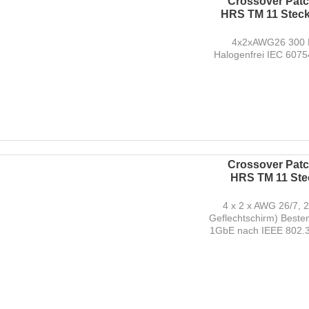
Crossover Patch
HRS TM 11 Steck
4x2xAWG26 300 M
Halogenfrei IEC 607
Crossover Patch
HRS TM 11 Stec
4 x 2 x AWG 26/7, 
Geflechtschirm) Beste
1GbE nach IEEE 802.3 