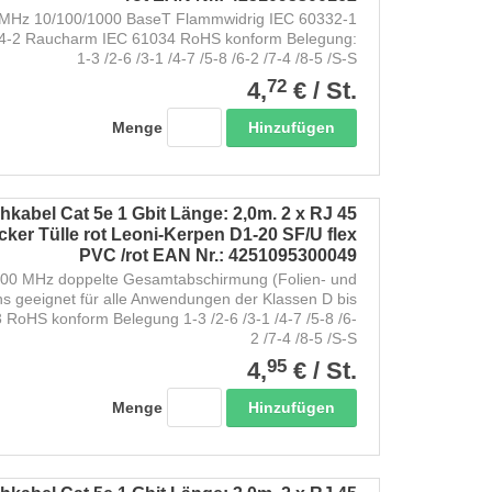
Hz 10/100/1000 BaseT Flammwidrig IEC 60332-1
54-2 Raucharm IEC 61034 RoHS konform Belegung:
1-3 /2-6 /3-1 /4-7 /5-8 /6-2 /7-4 /8-5 /S-S
72
4,
€
/
St.
Hinzufügen
Menge
kabel Cat 5e 1 Gbit Länge: 2,0m. 2 x RJ 45
ker Tülle rot Leoni-Kerpen D1-20 SF/U flex
PVC /rot EAN Nr.: 4251095300049
200 MHz doppelte Gesamtabschirmung (Folien- und
ns geeignet für alle Anwendungen der Klassen D bis
RoHS konform Belegung 1-3 /2-6 /3-1 /4-7 /5-8 /6-
2 /7-4 /8-5 /S-S
95
4,
€
/
St.
Hinzufügen
Menge