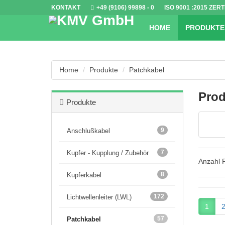
KONTAKT
+49 (9106) 99898 - 0
ISO 9001
:2015 ZERT
HOME
PRODUKTE
Home
Produkte
Patchkabel
Prod
Produkte
9
Anschlußkabel
7
Kupfer - Kupplung / Zubehör
Anzahl 
8
Kupferkabel
172
Lichtwellenleiter (LWL)
1
57
Patchkabel