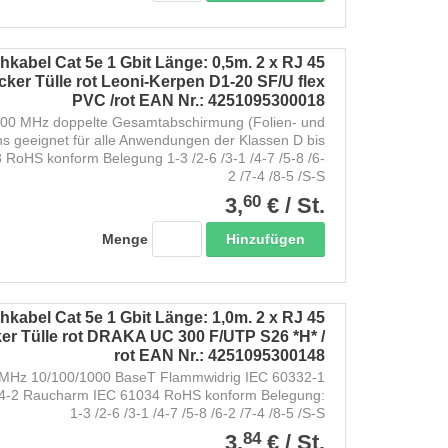
kabel Cat 5e 1 Gbit Länge: 0,5m. 2 x RJ 45
ker Tülle rot Leoni-Kerpen D1-20 SF/U flex
PVC /rot EAN Nr.: 4251095300018
200 MHz doppelte Gesamtabschirmung (Folien- und
ns geeignet für alle Anwendungen der Klassen D bis
RoHS konform Belegung 1-3 /2-6 /3-1 /4-7 /5-8 /6-
2 /7-4 /8-5 /S-S
60
3,
€
/
St.
Hinzufügen
Menge
kabel Cat 5e 1 Gbit Länge: 1,0m. 2 x RJ 45
er Tülle rot DRAKA UC 300 F/UTP S26 *H* /
rot EAN Nr.: 4251095300148
Hz 10/100/1000 BaseT Flammwidrig IEC 60332-1
54-2 Raucharm IEC 61034 RoHS konform Belegung:
1-3 /2-6 /3-1 /4-7 /5-8 /6-2 /7-4 /8-5 /S-S
84
3,
€
/
St.