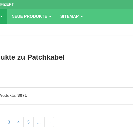
IFIZIERT
NEUE PRODUKTE
SITEMAP
ukte zu Patchkabel
Produkte:
3071
2
3
4
5
...
»