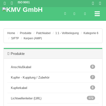
ISO 9001
Toggl
Home
Produkte
Patchkabel
1:1 - Vollbelegung
Kategorie 6
S/FTP
Kerpen (AMP)
Produkte
9
Anschlußkabel
7
Kupfer - Kupplung / Zubehör
8
Kupferkabel
172
Lichtwellenleiter (LWL)