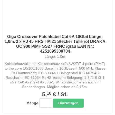
Giga Crossover Patchkabel Cat 6A 10Gbit Länge:
1,0m. 2 x RJ 45 HRS TM 21 Stecker Tülle rot DRAKA
UC 900 PiMF SS27 FRNC /grau EAN Nr.:
4251095300704
Länge: 1,0m
Knickschutztülle mit Klinkenschutz 4x2xAW27/7 4 pairs (PiMF)
to the core 10/100/1000 Base T / 10GBase-T 500 MHz Klasse
EA Flammwidrig IEC 60332-1 Halogenfrei IEC 60754-2
Raucharm IEC 61034 RoHS konform Belegung: 1-3 /2-6 /3-1
/4-7 /5-8 /6-2 /7-4 /8-5 /S-S Wir konfektionieren auch in
Sonderlängen. Möglich schon ab 0,15m.
10
5,
€
/
St.
Hinzufügen
Menge