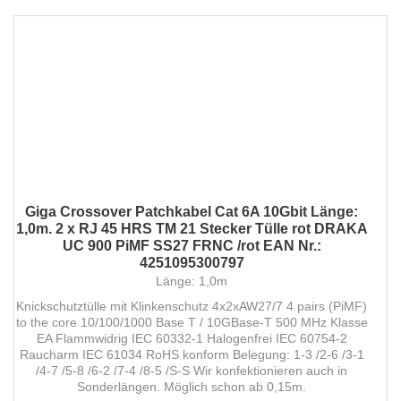
Giga Crossover Patchkabel Cat 6A 10Gbit Länge:
1,0m. 2 x RJ 45 HRS TM 21 Stecker Tülle rot DRAKA
UC 900 PiMF SS27 FRNC /rot EAN Nr.:
4251095300797
Länge: 1,0m
Knickschutztülle mit Klinkenschutz 4x2xAW27/7 4 pairs (PiMF)
to the core 10/100/1000 Base T / 10GBase-T 500 MHz Klasse
EA Flammwidrig IEC 60332-1 Halogenfrei IEC 60754-2
Raucharm IEC 61034 RoHS konform Belegung: 1-3 /2-6 /3-1
/4-7 /5-8 /6-2 /7-4 /8-5 /S-S Wir konfektionieren auch in
Sonderlängen. Möglich schon ab 0,15m.