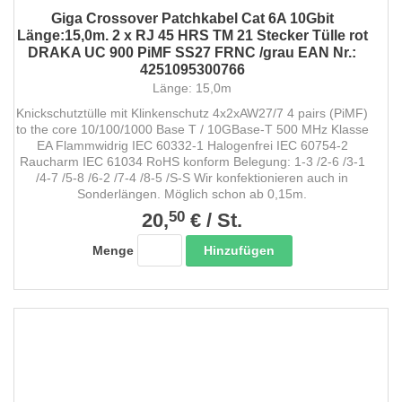
Giga Crossover Patchkabel Cat 6A 10Gbit
Länge:15,0m. 2 x RJ 45 HRS TM 21 Stecker Tülle rot
DRAKA UC 900 PiMF SS27 FRNC /grau EAN Nr.:
4251095300766
Länge: 15,0m
Knickschutztülle mit Klinkenschutz 4x2xAW27/7 4 pairs (PiMF)
to the core 10/100/1000 Base T / 10GBase-T 500 MHz Klasse
EA Flammwidrig IEC 60332-1 Halogenfrei IEC 60754-2
Raucharm IEC 61034 RoHS konform Belegung: 1-3 /2-6 /3-1
/4-7 /5-8 /6-2 /7-4 /8-5 /S-S Wir konfektionieren auch in
Sonderlängen. Möglich schon ab 0,15m.
50
20,
€
/
St.
Hinzufügen
Menge