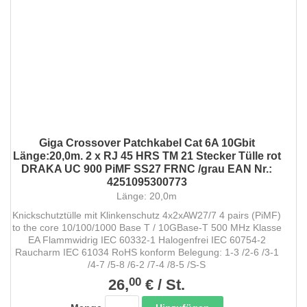
Giga Crossover Patchkabel Cat 6A 10Gbit
Länge:20,0m. 2 x RJ 45 HRS TM 21 Stecker Tülle rot
DRAKA UC 900 PiMF SS27 FRNC /grau EAN Nr.:
4251095300773
Länge: 20,0m
Knickschutztülle mit Klinkenschutz 4x2xAW27/7 4 pairs (PiMF)
to the core 10/100/1000 Base T / 10GBase-T 500 MHz Klasse
EA Flammwidrig IEC 60332-1 Halogenfrei IEC 60754-2
Raucharm IEC 61034 RoHS konform Belegung: 1-3 /2-6 /3-1
/4-7 /5-8 /6-2 /7-4 /8-5 /S-S
00
26,
€
/
St.