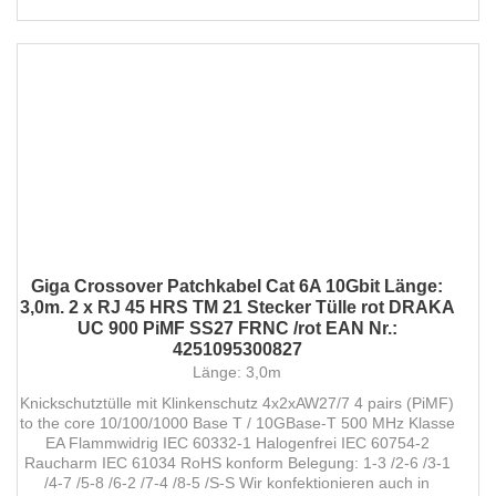
Giga Crossover Patchkabel Cat 6A 10Gbit Länge:
3,0m. 2 x RJ 45 HRS TM 21 Stecker Tülle rot DRAKA
UC 900 PiMF SS27 FRNC /rot EAN Nr.:
4251095300827
Länge: 3,0m
Knickschutztülle mit Klinkenschutz 4x2xAW27/7 4 pairs (PiMF)
to the core 10/100/1000 Base T / 10GBase-T 500 MHz Klasse
EA Flammwidrig IEC 60332-1 Halogenfrei IEC 60754-2
Raucharm IEC 61034 RoHS konform Belegung: 1-3 /2-6 /3-1
/4-7 /5-8 /6-2 /7-4 /8-5 /S-S Wir konfektionieren auch in