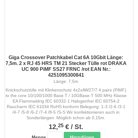
Giga Crossover Patchkabel Cat 6A 10Gbit Länge:
7,5m. 2 x RJ 45 HRS TM 21 Stecker Tülle rot DRAKA
UC 900 PiMF SS27 FRNC /rot EAN Nr.:
4251095300841
Länge: 7,5m
Knickschutztülle mit Klinkenschutz 4x2xAW27/7 4 pairs (PiMF)
to the core 10/100/1000 Base T / 10GBase-T 500 MHz Klasse
EA Flammwidrig IEC 60332-1 Halogenfrei IEC 60754-2
Raucharm IEC 61034 RoHS konform Belegung: 1-3 /2-6 /3-1
/4-7 /5-8 /6-2 /7-4 /8-5 /S-S Wir konfektionieren auch in
Sonderlängen. Möglich schon ab 0,15m.
25
12,
€
/
St.
Hinzufügen
Menge