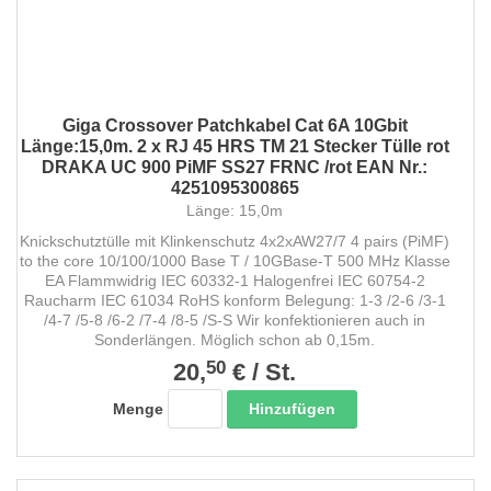
Giga Crossover Patchkabel Cat 6A 10Gbit
Länge:15,0m. 2 x RJ 45 HRS TM 21 Stecker Tülle rot
DRAKA UC 900 PiMF SS27 FRNC /rot EAN Nr.:
4251095300865
Länge: 15,0m
Knickschutztülle mit Klinkenschutz 4x2xAW27/7 4 pairs (PiMF)
to the core 10/100/1000 Base T / 10GBase-T 500 MHz Klasse
EA Flammwidrig IEC 60332-1 Halogenfrei IEC 60754-2
Raucharm IEC 61034 RoHS konform Belegung: 1-3 /2-6 /3-1
/4-7 /5-8 /6-2 /7-4 /8-5 /S-S Wir konfektionieren auch in
Sonderlängen. Möglich schon ab 0,15m.
50
20,
€
/
St.
Hinzufügen
Menge