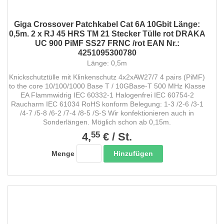
Giga Crossover Patchkabel Cat 6A 10Gbit Länge:
0,5m. 2 x RJ 45 HRS TM 21 Stecker Tülle rot DRAKA
UC 900 PiMF SS27 FRNC /rot EAN Nr.:
4251095300780
Länge: 0,5m
Knickschutztülle mit Klinkenschutz 4x2xAW27/7 4 pairs (PiMF)
to the core 10/100/1000 Base T / 10GBase-T 500 MHz Klasse
EA Flammwidrig IEC 60332-1 Halogenfrei IEC 60754-2
Raucharm IEC 61034 RoHS konform Belegung: 1-3 /2-6 /3-1
/4-7 /5-8 /6-2 /7-4 /8-5 /S-S Wir konfektionieren auch in
Sonderlängen. Möglich schon ab 0,15m.
55
4,
€
/
St.
Hinzufügen
Menge