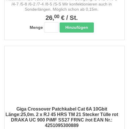
/4-7 /5-8 /6-2 /7-4 /8-5 /S-S Wir konfektionieren auch in
Sonderlängen. Möglich schon ab 0,15m.
00
26,
€
/
St.
Hinzufügen
Menge
Giga Crossover Patchkabel Cat 6A 10Gbit
Länge:25,0m. 2 x RJ 45 HRS TM 21 Stecker Tülle rot
DRAKA UC 900 PiMF SS27 FRNC /rot EAN Nr.:
4251095300889