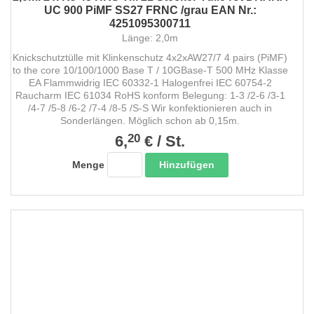
UC 900 PiMF SS27 FRNC /grau EAN Nr.:
4251095300711
Länge: 2,0m
Knickschutztülle mit Klinkenschutz 4x2xAW27/7 4 pairs (PiMF)
to the core 10/100/1000 Base T / 10GBase-T 500 MHz Klasse
EA Flammwidrig IEC 60332-1 Halogenfrei IEC 60754-2
Raucharm IEC 61034 RoHS konform Belegung: 1-3 /2-6 /3-1
/4-7 /5-8 /6-2 /7-4 /8-5 /S-S Wir konfektionieren auch in
Sonderlängen. Möglich schon ab 0,15m.
20
6,
€
/
St.
Hinzufügen
Menge