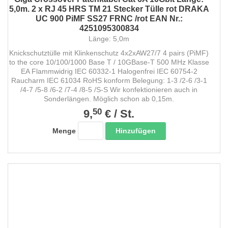
5,0m. 2 x RJ 45 HRS TM 21 Stecker Tülle rot DRAKA
UC 900 PiMF SS27 FRNC /rot EAN Nr.:
4251095300834
Länge: 5,0m
Knickschutztülle mit Klinkenschutz 4x2xAW27/7 4 pairs (PiMF)
to the core 10/100/1000 Base T / 10GBase-T 500 MHz Klasse
EA Flammwidrig IEC 60332-1 Halogenfrei IEC 60754-2
Raucharm IEC 61034 RoHS konform Belegung: 1-3 /2-6 /3-1
/4-7 /5-8 /6-2 /7-4 /8-5 /S-S Wir konfektionieren auch in
Sonderlängen. Möglich schon ab 0,15m.
50
9,
€
/
St.
Hinzufügen
Menge