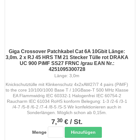
Giga Crossover Patchkabel Cat 6A 10Gbit Länge:
3,0m. 2 x RJ 45 HRS TM 21 Stecker Tülle rot DRAKA
UC 900 PiMF SS27 FRNC /grau EAN Nr.:
4251095300728
Länge: 3,0m
Knickschutztülle mit Klinkenschutz 4x2xAW27/7 4 pairs (PiMF)
to the core 10/100/1000 Base T / 10GBase-T 500 MHz Klasse
EA Flammwidrig IEC 60332-1 Halogenfrei IEC 60754-2
Raucharm IEC 61034 RoHS konform Belegung: 1-3 /2-6 /3-1
/4-7 /5-8 /6-2 /7-4 /8-5 /S-S Wir konfektionieren auch in
Sonderlängen. Möglich schon ab 0,15m.
30
7,
€
/
St.
Hinzufügen
Menge