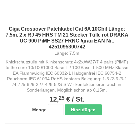
Giga Crossover Patchkabel Cat 6A 10Gbit Länge:
7,5m. 2 x RJ 45 HRS TM 21 Stecker Tülle rot DRAKA
UC 900 PiMF SS27 FRNC /grau EAN Nr.:
4251095300742
Länge: 7,5m
Knickschutztülle mit Klinkenschutz 4x2xAW27/7 4 pairs (PiMF)
to the core 10/100/1000 Base T / 10GBase-T 500 MHz Klasse
EA Flammwidrig IEC 60332-1 Halogenfrei IEC 60754-2
Raucharm IEC 61034 RoHS konform Belegung: 1-3 /2-6 /3-1
/4-7 /5-8 /6-2 /7-4 /8-5 /S-S Wir konfektionieren auch in
Sonderlängen. Möglich schon ab 0,15m.
25
12,
€
/
St.
Hinzufügen
Menge