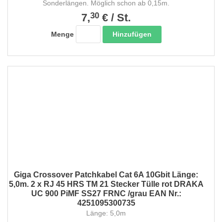
Sonderlängen. Möglich schon ab 0,15m.
30
7,
€
/
St.
Hinzufügen
Menge
Giga Crossover Patchkabel Cat 6A 10Gbit Länge:
5,0m. 2 x RJ 45 HRS TM 21 Stecker Tülle rot DRAKA
UC 900 PiMF SS27 FRNC /grau EAN Nr.:
4251095300735
Länge: 5,0m