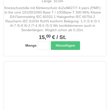
Länge: 10,0m
Knickschutztülle mit Klinkenschutz 4x2xAW27/7 4 pairs (PiMF)
to the core 10/100/1000 Base T / 10GBase-T 500 MHz Klasse
EA Flammwidrig IEC 60332-1 Halogenfrei IEC 60754-2
Raucharm IEC 61034 RoHS konform Belegung: 1-3 /2-6 /3-1
/4-7 /5-8 /6-2 /7-4 /8-5 /S-S Wir konfektionieren auch in
Sonderlängen. Möglich schon ab 0,15m.
00
15,
€
/
St.
Hinzufügen
Menge