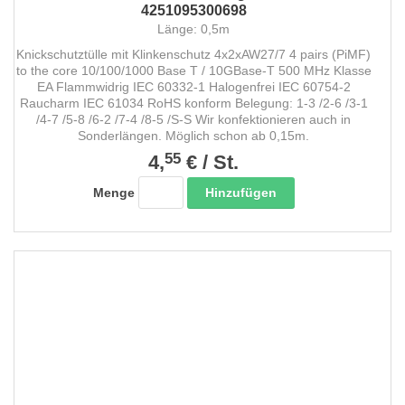
4251095300698
Länge: 0,5m
Knickschutztülle mit Klinkenschutz 4x2xAW27/7 4 pairs (PiMF)
to the core 10/100/1000 Base T / 10GBase-T 500 MHz Klasse
EA Flammwidrig IEC 60332-1 Halogenfrei IEC 60754-2
Raucharm IEC 61034 RoHS konform Belegung: 1-3 /2-6 /3-1
/4-7 /5-8 /6-2 /7-4 /8-5 /S-S Wir konfektionieren auch in
Sonderlängen. Möglich schon ab 0,15m.
55
4,
€
/
St.
Hinzufügen
Menge