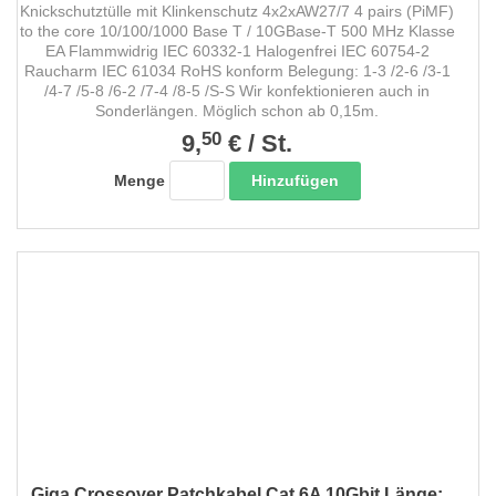
Knickschutztülle mit Klinkenschutz 4x2xAW27/7 4 pairs (PiMF)
to the core 10/100/1000 Base T / 10GBase-T 500 MHz Klasse
EA Flammwidrig IEC 60332-1 Halogenfrei IEC 60754-2
Raucharm IEC 61034 RoHS konform Belegung: 1-3 /2-6 /3-1
/4-7 /5-8 /6-2 /7-4 /8-5 /S-S Wir konfektionieren auch in
Sonderlängen. Möglich schon ab 0,15m.
50
9,
€
/
St.
Hinzufügen
Menge
Giga Crossover Patchkabel Cat 6A 10Gbit Länge: