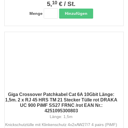
10
5,
€
/
St.
Hinzufügen
Menge
Giga Crossover Patchkabel Cat 6A 10Gbit Länge:
1,5m. 2 x RJ 45 HRS TM 21 Stecker Tülle rot DRAKA
UC 900 PiMF SS27 FRNC /rot EAN Nr.:
4251095300803
Länge: 1,5m
Knickschutztülle mit Klinkenschutz 4x2xAW27/7 4 pairs (PiMF)