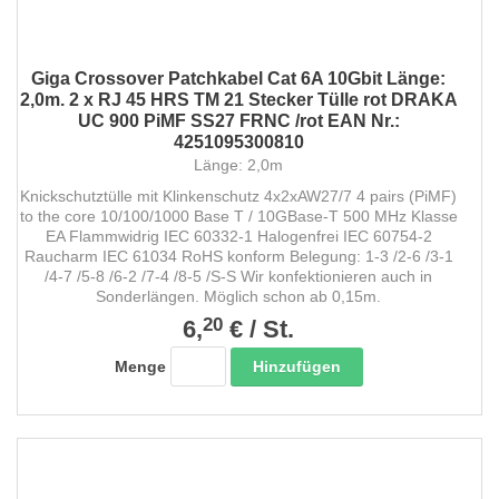
Giga Crossover Patchkabel Cat 6A 10Gbit Länge:
2,0m. 2 x RJ 45 HRS TM 21 Stecker Tülle rot DRAKA
UC 900 PiMF SS27 FRNC /rot EAN Nr.:
4251095300810
Länge: 2,0m
Knickschutztülle mit Klinkenschutz 4x2xAW27/7 4 pairs (PiMF)
to the core 10/100/1000 Base T / 10GBase-T 500 MHz Klasse
EA Flammwidrig IEC 60332-1 Halogenfrei IEC 60754-2
Raucharm IEC 61034 RoHS konform Belegung: 1-3 /2-6 /3-1
/4-7 /5-8 /6-2 /7-4 /8-5 /S-S Wir konfektionieren auch in
Sonderlängen. Möglich schon ab 0,15m.
20
6,
€
/
St.
Hinzufügen
Menge