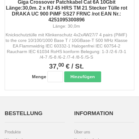
Giga Crossover Patchkabel Cat 6A 10Gbit
Länge:30,0m. 2 x RJ 45 HRS TM 21 Stecker Tülle rot
DRAKA UC 900 PiMF SS27 FRNC /rot EAN Nr.:
4251095300896
Länge: 30,0m
Knickschutztülle mit Klinkenschutz 4x2xAW27/7 4 pairs (PiMF)
to the core 10/100/1000 Base T / 10GBase-T 500 MHz Klasse
EA Flammwidrig IEC 60332-1 Halogenfrei IEC 60754-2
Raucharm IEC 61034 RoHS konform Belegung: 1-3 /2-6 /3-1
/4-7 /5-8 /6-2 /7-4 /8-5 /S-S
00
37,
€
/
St.
Hinzufügen
Menge
BESTELLUNG
INFORMATION
Produkte
Über uns