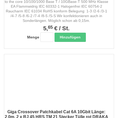
to the core 10/100/1000 Base T / 10GBase-T 500 MHz Klasse
EA Flammwidrig IEC 60332-1 Halogenfrei IEC 60754-2
Raucharm IEC 61034 RoHS konform Belegung: 1-3 /2-6 /3-1
/4-7 /5-8 /6-2 /7-4 /8-5 /S-S Wir konfektionieren auch in
Sonderlängen. Möglich schon ab 0,15m.
65
5,
€
/
St.
Hinzufügen
Menge
Giga Crossover Patchkabel Cat 6A 10Gbit Länge:
2,0m. 2 x RJ 45 HRS TM 21 Stecker Tülle rot DRAKA