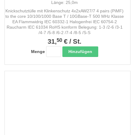
Länge: 25,0m
Knickschutztülle mit Klinkenschutz 4x2xAW27/7 4 pairs (PiMF)
to the core 10/100/1000 Base T / 10GBase-T 500 MHz Klasse
EA Flammwidrig IEC 60332-1 Halogenfrei IEC 60754-2
Raucharm IEC 61034 RoHS konform Belegung: 1-3 /2-6 /3-1
/4-7 /5-8 /6-2 /7-4 /8-5 /S-S
50
31,
€
/
St.
Hinzufügen
Menge