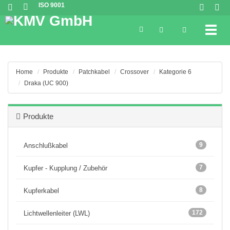
ISO 9001
Toggl
Home
Produkte
Patchkabel
Crossover
Kategorie 6
Draka (UC 900)
Produkte
9
Anschlußkabel
7
Kupfer - Kupplung / Zubehör
8
Kupferkabel
172
Lichtwellenleiter (LWL)