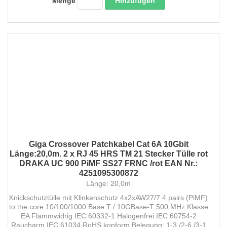
Hinzufügen
Menge
Giga Crossover Patchkabel Cat 6A 10Gbit
Länge:20,0m. 2 x RJ 45 HRS TM 21 Stecker Tülle rot
DRAKA UC 900 PiMF SS27 FRNC /rot EAN Nr.:
4251095300872
Länge: 20,0m
Knickschutztülle mit Klinkenschutz 4x2xAW27/7 4 pairs (PiMF)
to the core 10/100/1000 Base T / 10GBase-T 500 MHz Klasse
EA Flammwidrig IEC 60332-1 Halogenfrei IEC 60754-2
Raucharm IEC 61034 RoHS konform Belegung: 1-3 /2-6 /3-1