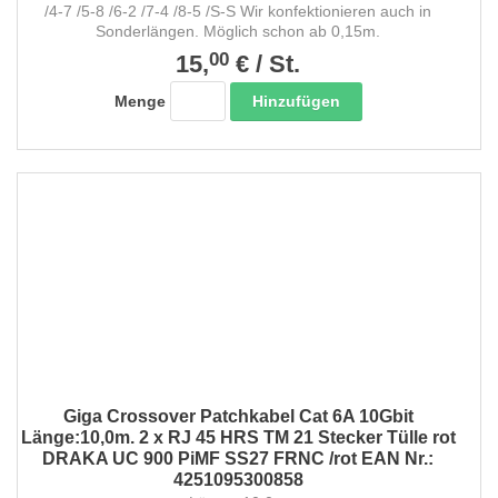
/4-7 /5-8 /6-2 /7-4 /8-5 /S-S Wir konfektionieren auch in
Sonderlängen. Möglich schon ab 0,15m.
00
15,
€
/
St.
Hinzufügen
Menge
Giga Crossover Patchkabel Cat 6A 10Gbit
Länge:10,0m. 2 x RJ 45 HRS TM 21 Stecker Tülle rot
DRAKA UC 900 PiMF SS27 FRNC /rot EAN Nr.:
4251095300858